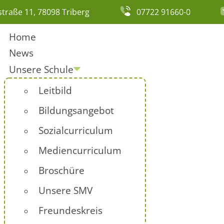
traße 11, 78098 Triberg
07722 91660-0
Home
News
Unsere Schule
Leitbild
Bildungsangebot
Sozialcurriculum
Mediencurriculum
Broschüre
Unsere SMV
Freundeskreis